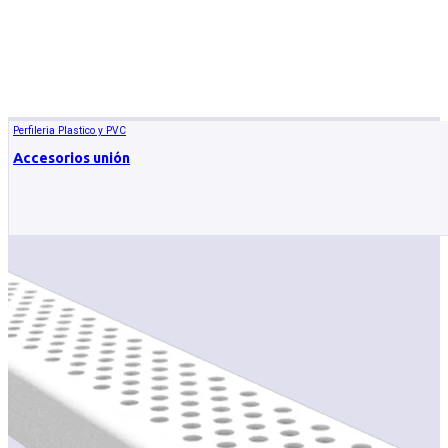
Perfileria Plastico y PVC
Accesorios unión