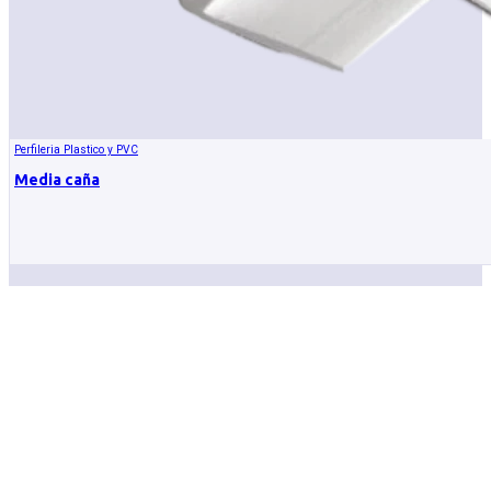
Perfileria Plastico y PVC
Media caña