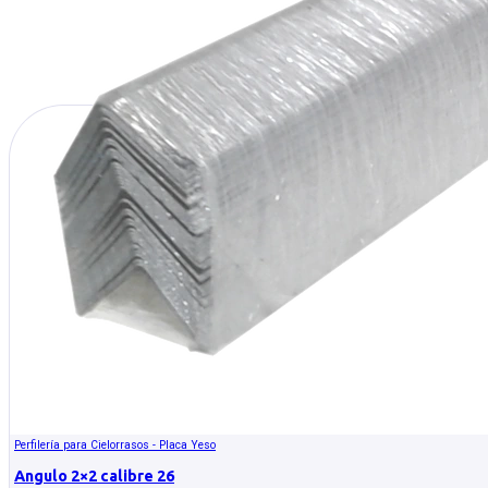
Perfilería para Cielorrasos - Placa Yeso
Angulo 2×2 calibre 26