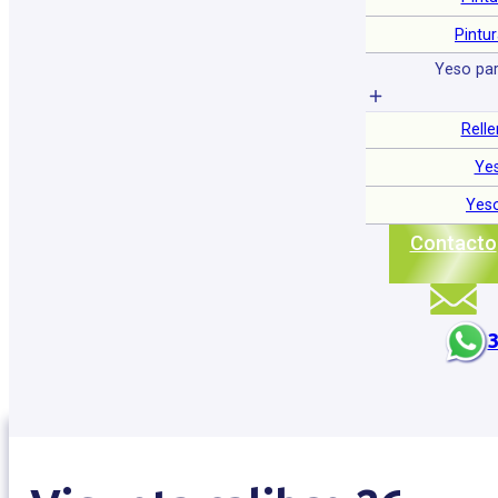
Pintu
Yeso par
Relle
Ye
Yeso
Contacto