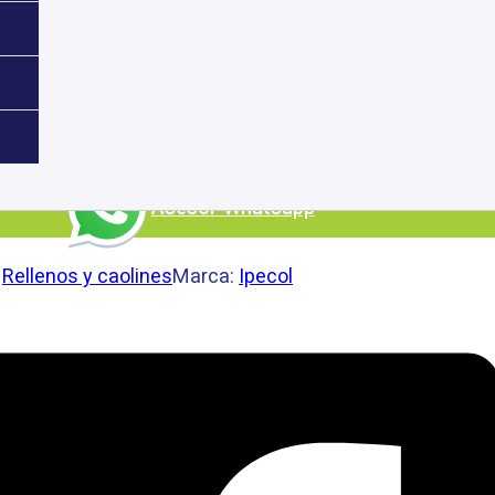
ista para usar.
Ficha técnica
Asesor Whatsapp
:
Rellenos y caolines
Marca:
Ipecol