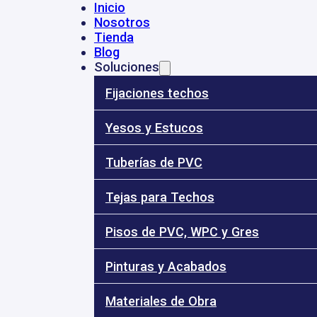
Inicio
Nosotros
Tienda
53
- 3184010696
- 3185896064
ventas@dinalye.co
Calle 68 Nº 17 
Blog
Soluciones
Fijaciones techos
Yesos y Estucos
31
Tuberías de PVC
Inicio
Nosotros
Tejas para Techos
Tienda
Blog
Soluciones
Pisos de PVC, WPC y Gres
es
/
Tuccol pañete
Pinturas y Acabados
Materiales de Obra
Tucco