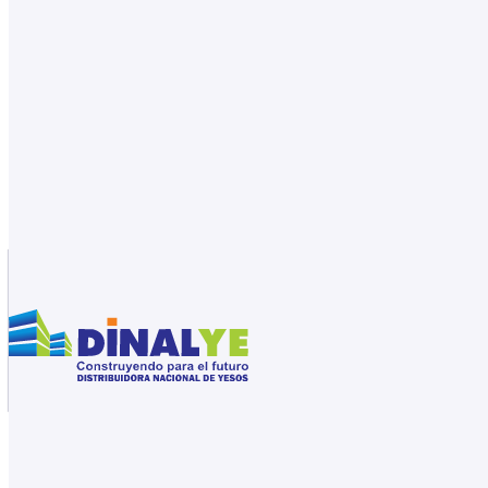
Saltar al contenido principal
Saltar al pie de página
31561159
Catálogo de productos
Inicio
/
Tienda
/
Yeso para construcción
/
Rellenos y caolin