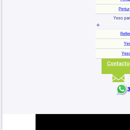
Cielorrasos
Pintu
Yeso par
Relle
SKU:
Categoría:
PVC
Ye
Compartir en:
Yeso
Contacto