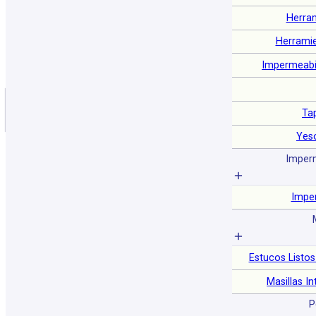
Saltar al contenido principal
Saltar al pie de página
Herra
Herramie
Impermeabil
Ta
Inicio
/
Tienda
/
Ferretería Herramientas
/
PVC
/
Cielorrasos
Yes
Imperm
Impe
Estucos Listos
Masillas In
P