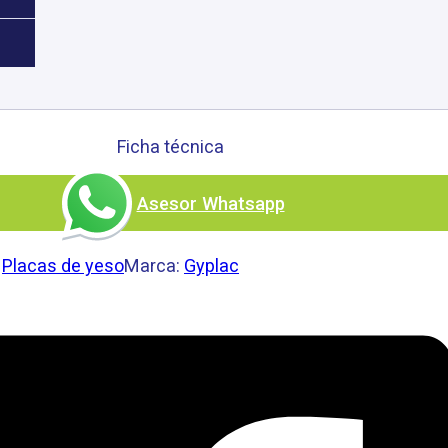
istente al Fuego
Ficha técnica
Asesor Whatsapp
:
Placas de yeso
Marca:
Gyplac