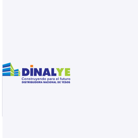
Saltar al contenido principal
Saltar al pie de página
31561159
Catálogo de productos
Inicio
/
Tienda
/
Drywall
/
Placas de yeso
/
Placas de Yes