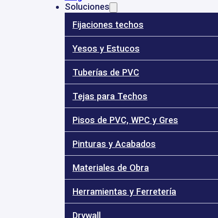
Soluciones
Fijaciones techos
53
- 3184010696
- 3185896064
ventas@dinalye.co
Calle 68 Nº 17 
Yesos y Estucos
Tuberías de PVC
Tejas para Techos
31
Inicio
Pisos de PVC, WPC y Gres
Nosotros
Tienda
Pinturas y Acabados
Blog
Soluciones
Materiales de Obra
o Para Muro RF Resistente al Fuego
Herramientas y Ferretería
Placa
Drywall