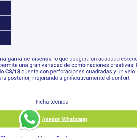
8 N8
 de Yeso Gyplac ExSound fonoabsorbentes
están
ptimizar el confort acústico, absorbiendo eficazmente e
do el ruido por reverberación. Son
fáciles de instalar
y
lia gama de diseños
, lo que asegura un acabado estéti
y permite una gran variedad de combinaciones creativas. 
lo
C8/18
cuenta con perforaciones cuadradas y un velo
ra posterior, mejorando significativamente el confort
Ficha técnica
Asesor Whatsapp