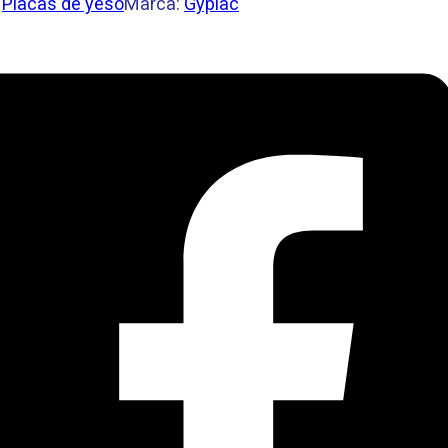
:
Placas de yeso
Marca:
Gyplac