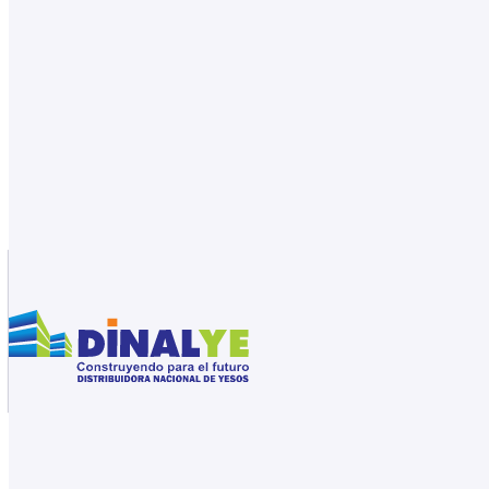
Saltar al contenido principal
Saltar al pie de página
31561159
Catálogo de productos
Inicio
/
Tienda
/
Drywall
/
Placas de yeso
/
Placa Gyplac