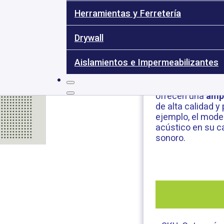
Herramientas y Ferretería
C8/N1
Drywall
Aislamientos e Impermeabilizantes
Nuestras
placas
diseñadas para o
sonido y reducien
ofrecen una
amp
de alta calidad 
ejemplo, el mode
acústico en su ca
sonoro.