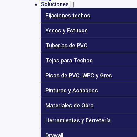
Soluciones
Fijaciones techos
53
- 3184010696
- 3185896064
ventas@dinalye.co
Calle 68 Nº 17 
Yesos y Estucos
Tuberías de PVC
Tejas para Techos
31
Inicio
Pisos de PVC, WPC y Gres
Nosotros
Tienda
Pinturas y Acabados
Blog
Soluciones
Materiales de Obra
s de Fibrocemento Para Muros 6 mm
Herramientas y Ferretería
Placa
Drywall