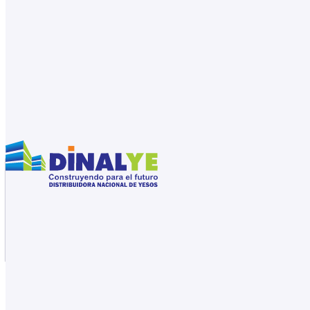
Saltar al contenido principal
Saltar al pie de página
31561159
Catálogo de productos
Inicio
/
Tienda
/
Drywall
/
Placas de fibrocemento
/
Placa