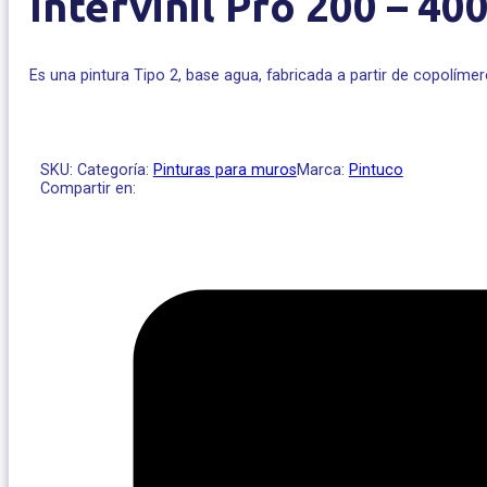
Intervinil Pro 200 – 40
Es una pintura Tipo 2, base agua, fabricada a partir de copolíme
SKU:
Categoría:
Pinturas para muros
Marca:
Pintuco
Compartir en: