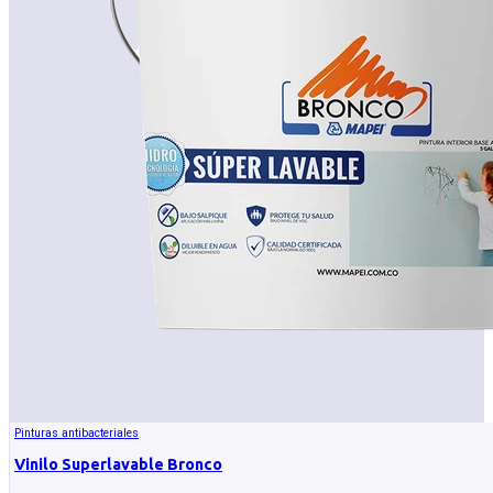
Pinturas antibacteriales
Vinilo Superlavable Bronco