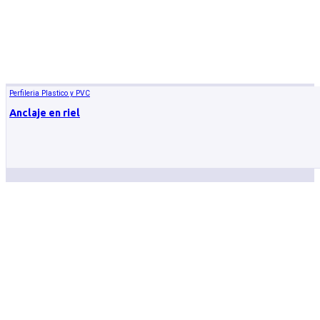
Perfileria Plastico y PVC
Anclaje en riel