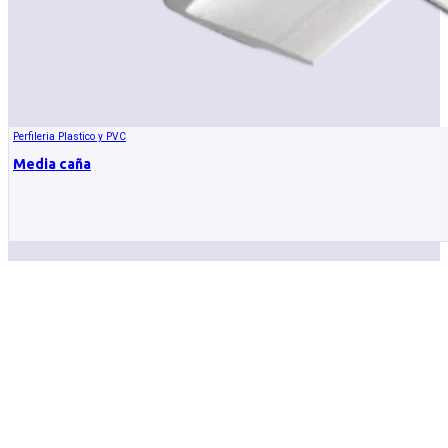
Perfileria Plastico y PVC
Media caña