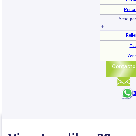
Pintu
Yeso par
Relle
Ye
Yeso
Contacto