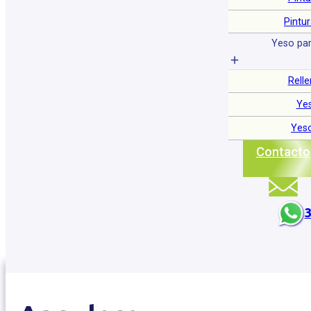
Pintu
Yeso par
Relle
Ye
Yeso
Contacto