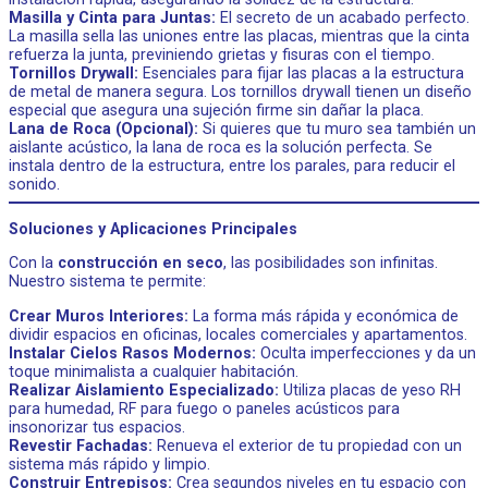
Masilla y Cinta para Juntas:
El secreto de un acabado perfecto.
La masilla sella las uniones entre las placas, mientras que la cinta
refuerza la junta, previniendo grietas y fisuras con el tiempo.
Tornillos Drywall:
Esenciales para fijar las placas a la estructura
de metal de manera segura. Los tornillos drywall tienen un diseño
especial que asegura una sujeción firme sin dañar la placa.
Lana de Roca (Opcional):
Si quieres que tu muro sea también un
aislante acústico, la lana de roca es la solución perfecta. Se
instala dentro de la estructura, entre los parales, para reducir el
sonido.
Soluciones y Aplicaciones Principales
Con la
construcción en seco
, las posibilidades son infinitas.
Nuestro sistema te permite:
Crear Muros Interiores:
La forma más rápida y económica de
dividir espacios en oficinas, locales comerciales y apartamentos.
Instalar Cielos Rasos Modernos:
Oculta imperfecciones y da un
toque minimalista a cualquier habitación.
Realizar Aislamiento Especializado:
Utiliza placas de yeso RH
para humedad, RF para fuego o paneles acústicos para
insonorizar tus espacios.
Revestir Fachadas:
Renueva el exterior de tu propiedad con un
sistema más rápido y limpio.
Construir Entrepisos:
Crea segundos niveles en tu espacio con