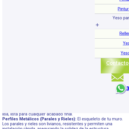
Pintu
Yeso par
Relle
Ye
Yeso
Contacto
Placas de Yeso (Drywall) Estándar:
Son el material principal para
tu muro. Son fáciles de cortar, instalar y ofrecen una superficie
lisa, lista para cualquier acabado final.
Perfiles Metálicos (Parales y Rieles):
El esqueleto de tu muro.
Los parales y rieles son livianos, resistentes y permiten una
instalación rápida, asegurando la solidez de la estructura.