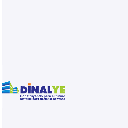
Saltar al contenido principal
Saltar al pie de página
31561159
Catálogo de productos