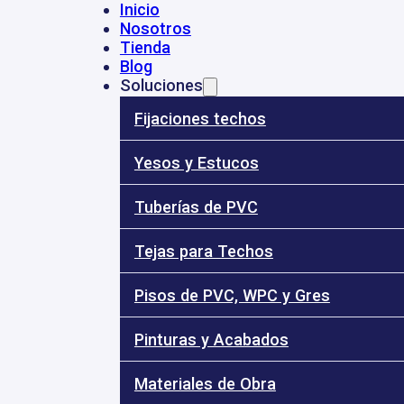
Inicio
Nosotros
Tienda
53
- 3184010696
- 3185896064
ventas@dinalye.co
Calle 68 Nº 17 
Blog
Soluciones
Fijaciones techos
Yesos y Estucos
31
Tuberías de PVC
Inicio
Nosotros
Tejas para Techos
Tienda
Blog
Soluciones
Pisos de PVC, WPC y Gres
Pinturas y Acabados
Materiales de Obra